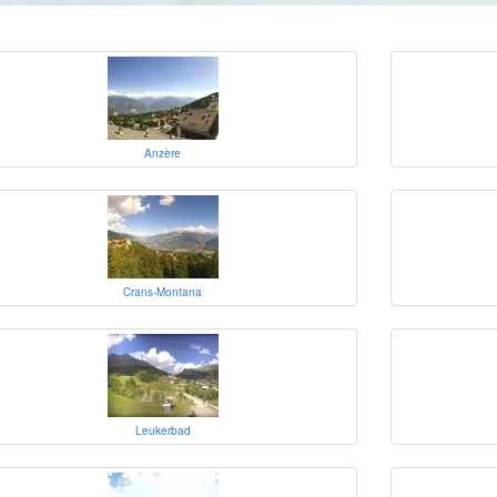
Anzère
Crans-Montana
Leukerbad