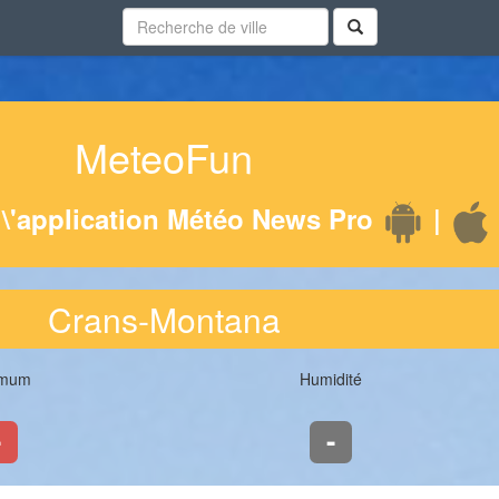
MeteoFun
l\'application Météo News Pro
|
Crans-Montana
imum
Humidité
-
-