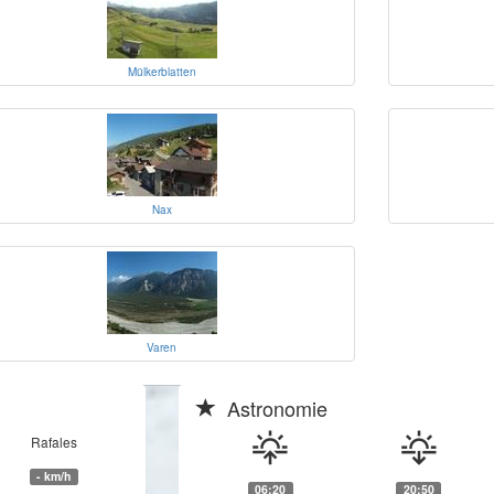
Mülkerblatten
Nax
Varen
Astronomie
Rafales
- km/h
06:20
20:50