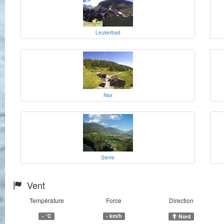
Leukerbad
Nax
Sierre
Vent
Température
Force
Direction
- °C
- km/h
Nord