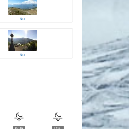
Nax
Nax
00:45
17:51